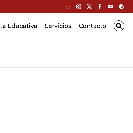
Correo
Instagram
X
Facebook
YouTube
Educa
electrónico
ta Educativa
Servicios
Contacto