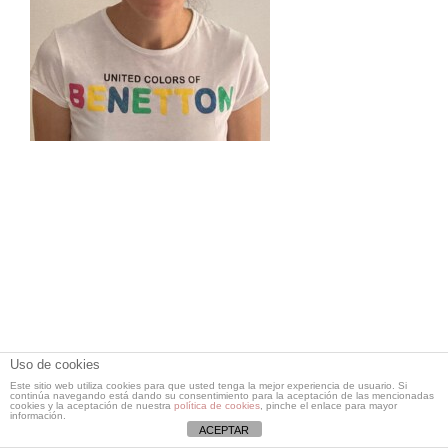
Uso de cookies
Este sitio web utiliza cookies para que usted tenga la mejor experiencia de usuario. Si
continúa navegando está dando su consentimiento para la aceptación de las mencionadas
cookies y la aceptación de nuestra
política de cookies
, pinche el enlace para mayor
Copyright 2023 Colegio Diocesano Ntra. Sra. de los Desamparados | Todos
información.
los derechos reservados| Diseñado por
Colegionsdesamparados
|
Aviso
ACEPTAR
Legal
|
Política de Privacidad