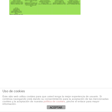
Uso de cookies
Este sitio web utiliza cookies para que usted tenga la mejor experiencia de usuario. Si
continúa navegando está dando su consentimiento para la aceptación de las mencionadas
cookies y la aceptación de nuestra
política de cookies
, pinche el enlace para mayor
Copyright 2023 Colegio Diocesano Ntra. Sra. de los Desamparados | Todos
información.
los derechos reservados| Diseñado por
Colegionsdesamparados
|
Aviso
ACEPTAR
Legal
|
Política de Privacidad